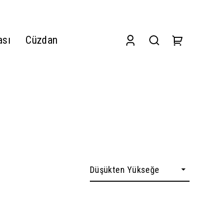
ası
Cüzdan