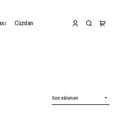
ası
Cüzdan